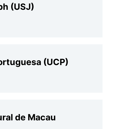
ph (USJ)
Portuguesa (UCP)
ural de Maca
u